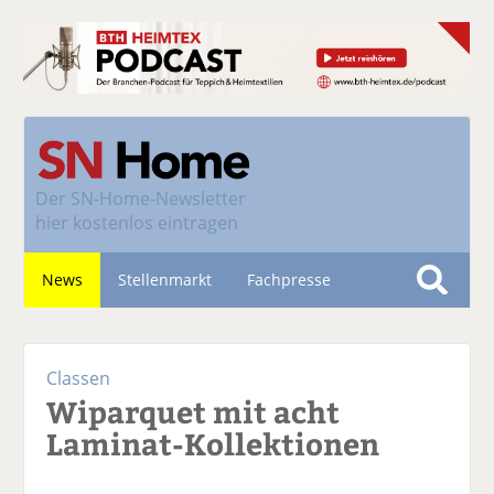
Der
SN-Home-Newsletter
hier kostenlos eintragen
News
Stellenmarkt
Fachpresse
S
u
Nachhaltigkeit
c
Classen
h
Wiparquet mit acht
e
Laminat-Kollektionen