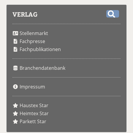
VERLAG
S
u
Stellenmarkt
c
h
Fachpresse
e
Fachpublikationen
Branchendatenbank
Impressum
Haustex Star
Heimtex Star
Parkett Star