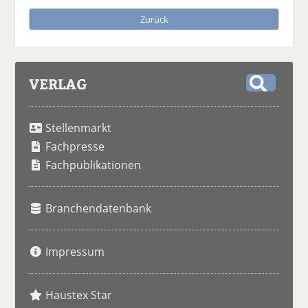
Zurück
VERLAG
S
u
Stellenmarkt
c
h
Fachpresse
e
Fachpublikationen
Branchendatenbank
Impressum
Haustex Star