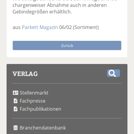
chargenweiser Abnahme auch in anderen
Gebindegrößen erhältlich.
aus
Parkett Magazin
06/02
(Sortiment)
Zurück
VERLAG
S
u
Stellenmarkt
c
h
Fachpresse
e
Fachpublikationen
Branchendatenbank