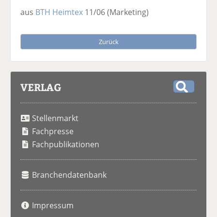
aus
BTH Heimtex
11/06
(Marketing)
Zurück
VERLAG
S
u
Stellenmarkt
c
h
Fachpresse
e
Fachpublikationen
Branchendatenbank
Impressum