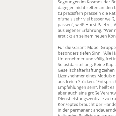
Segnungen im Kosmos der Bran
dagegen nicht selten an den
zu praxisfern prasseln die Ra
oftmals sehr viel besser weiß
passen", weiß Horst Paetzel,
aus eigener Erfahrung. "Wer 
erstickt an seinem neuen Konz
Für die Garant-Möbel-Gruppe 
besonders tiefen Sinn. "Alle 
Unternehmer und völlig frei i
Selbstdarstellung. Keine Kapi
Gesellschafterhaftung ziehen 
Lizenznehmer eines Moduls der
aus freien Stücken. "Entspr
Empfehlungen sein", heißt es b
aber auch eine große Verantwo
Dienstleistungszentrale zu t
Konzeptes braucht der Handel
in der permanent andauernde
haltenden Realisierungsphase. 