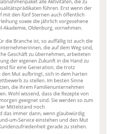
ßnahmenpaket alle Aktivitäten, die zu
Qualitätsprädikaten führen. Erst wenn der
arf mit den fünf Sternen auch öffentlich
leihung sowie die jährlich vorgesehene
bel-Akademie, Oldenburg, vornehmen.
 die Branche ist, so auffällig ist auch die
unternehmerinnen, die auf dem Weg sind,
iche Geschäft zu übernehmen, arbeiteten
ltung der eigenen Zukunft in die Hand zu
end für eine Generation, die trotz
den Mut aufbringt, sich in dem harten
tbewerb zu stellen. Im besten Sinne
setzen, die ihrem Familienunternehmen
rten. Wohl wissend, dass die Rezepte von
 morgen geeignet sind. Sie werden so zum
der Mittelstand noch
nd das immer dann, wenn glaubwürdig
 Rund-um-Service einstehen und den Mut
Kundenzufriedenheit gerade zu stehen.