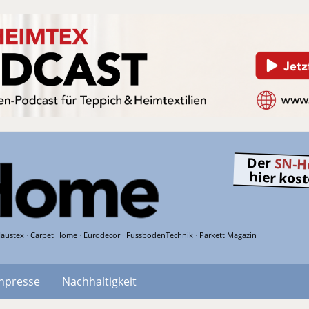
Der
SN-H
hier kos
austex · Carpet Home · Eurodecor · FussbodenTechnik · Parkett Magazin
hpresse
Nachhaltigkeit