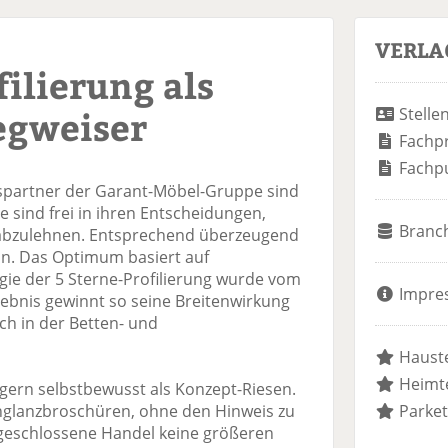
VERLA
filierung als
egweiser
Stelle
Fachp
Fachp
partner der Garant-Möbel-Gruppe sind
 sind frei in ihren Entscheidungen,
Branc
bzulehnen. Entsprechend überzeugend
n. Das Optimum basiert auf
gie der 5 Sterne-Profilierung wurde vom
Impre
gebnis gewinnt so seine Breitenwirkung
ch in der Betten- und
Hauste
Heimte
gern selbstbewusst als Konzept-Riesen.
hglanzbroschüren, ohne den Hinweis zu
Parket
ngeschlossene Handel keine größeren