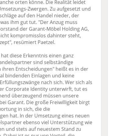
che orten könne. Die Realität leidet
 Umsetzungs-Zwergen. Zu aufgesetzt und
tschläge auf den Handel nieder, der
, was ihm gut tut. "Der Anzug muss
 Vorstand der Garant-Möbel Holding AG,
nicht kompromisslos dahinter steht,
ept", resümiert Paetzel.
hat diese Erkenntnis einen ganz
Handelspartner sind selbständige
n ihren Entscheidungen" heißt es in der
tal bindenden Einlagen und keine
Erfüllungszwänge nach sich. Wer sich als
 Corporate Identity unterwirft, tut es
echend überzeugend müssen unsere
ei Garant. Die große Freiwilligkeit birgt
rtung in sich, die die
ragen hat. In der Umsetzung eines neuen
spartner ebenso viel Unterstützung wie
n und stets auf neuestem Stand zu
Dabei ist es nur von Vorteil, die