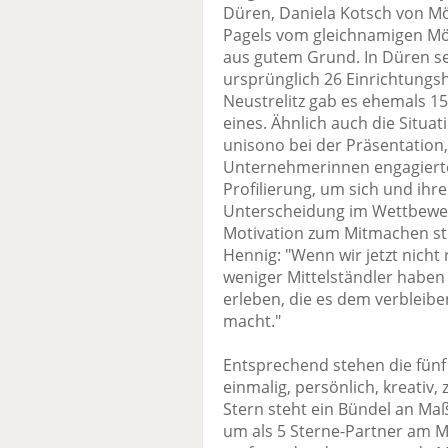
Düren, Daniela Kotsch von Mö
Pagels vom gleichnamigen Mö
aus gutem Grund. In Düren se
ursprünglich 26 Einrichtungsh
Neustrelitz gab es ehemals 1
eines. Ähnlich auch die Situat
unisono bei der Präsentation,
Unternehmerinnen engagierten
Profilierung, um sich und ihr
Unterscheidung im Wettbewer
Motivation zum Mitmachen ste
Hennig: "Wenn wir jetzt nicht
weniger Mittelständler haben
erleben, die es dem verbleib
macht."
Entsprechend stehen die fünf
einmalig, persönlich, kreativ,
Stern steht ein Bündel an Ma
um als 5 Sterne-Partner am Ma