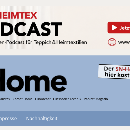
Der
SN-H
hier kos
austex · Carpet Home · Eurodecor · FussbodenTechnik · Parkett Magazin
hpresse
Nachhaltigkeit