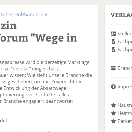
VERLA
cher Holzhandel e.V.
zin
forum "Wege in
Stelle
Fachp
Fachp
Tagespresse wird die derzeitige Marktlage
Branc
in zu "desolat" eingeschätzt.
auer wissen: Wie sieht unsere Branche die
muss geschehen, um mit Zuversicht die
Impre
re Entwicklung der Absatzwege,
ptimierung der Produkte - alles
r Branche engagiert beantwortet
Hauste
Heimte
del
Parket