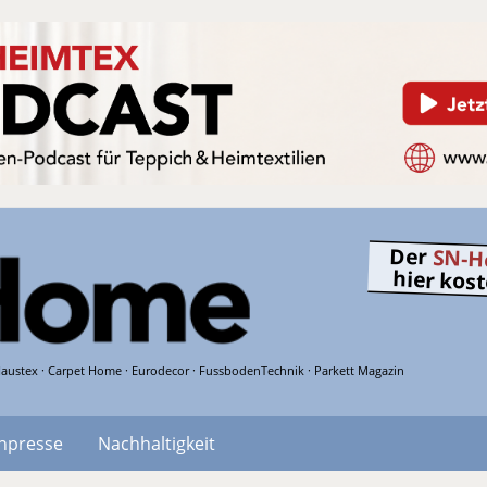
Der
SN-H
hier kos
austex · Carpet Home · Eurodecor · FussbodenTechnik · Parkett Magazin
hpresse
Nachhaltigkeit