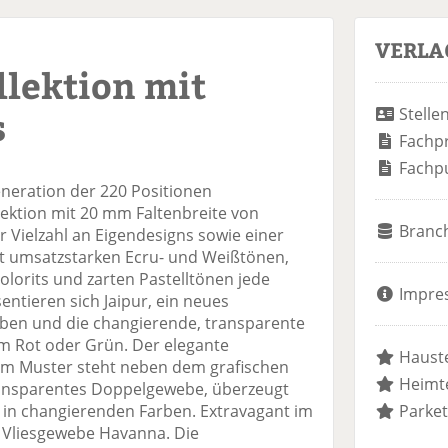
VERLA
llektion mit
s
Stelle
Fachp
Fachp
eneration der 220 Positionen
ektion mit 20 mm Faltenbreite von
Branc
er Vielzahl an Eigendesigns sowie einer
mit umsatzstarken Ecru- und Weißtönen,
lorits und zarten Pastelltönen jede
Impre
entieren sich Jaipur, ein neues
arben und die changierende, transparente
hem Rot oder Grün. Der elegante
Hauste
em Muster steht neben dem grafischen
Heimte
ransparentes Doppelgewebe, überzeugt
k in changierenden Farben. Extravagant im
Parket
s Vliesgewebe Havanna. Die