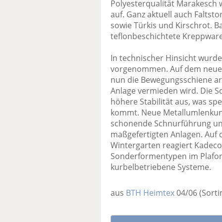
Polyesterqualität Marakesch w
auf. Ganz aktuell auch Falts
sowie Türkis und Kirschrot. Ba
teflonbeschichtete Kreppware,
In technischer Hinsicht wurd
vorgenommen. Auf dem neuen 
nun die Bewegungsschiene ar
Anlage vermieden wird. Die Sc
höhere Stabilität aus, was sp
kommt. Neue Metallumlenkung
schonende Schnurführung und
maßgefertigten Anlagen. Auf d
Wintergarten reagiert Kadeco
Sonderformentypen im Plafon
kurbelbetriebene Systeme.
aus
BTH Heimtex
04/06
(Sort