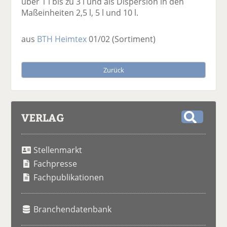
über 1 l bis zu 3 l und als Dispersion in den
Maßeinheiten 2,5 l, 5 l und 10 l.
aus
BTH Heimtex
01/02
(Sortiment)
Zurück
VERLAG
S
u
Stellenmarkt
c
h
Fachpresse
e
Fachpublikationen
Branchendatenbank