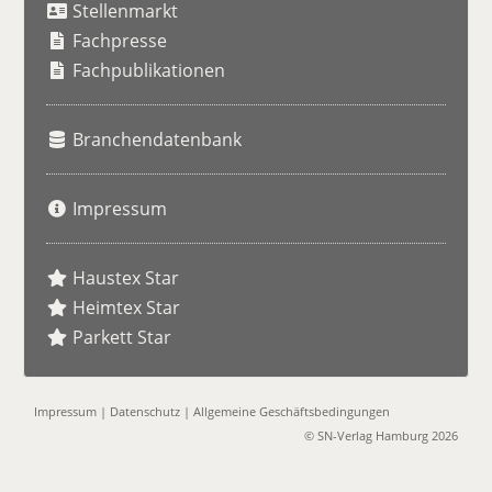
Stellenmarkt
c
h
Fachpresse
e
Fachpublikationen
Branchendatenbank
Impressum
Haustex Star
Heimtex Star
Parkett Star
Impressum
|
Datenschutz
|
Allgemeine Geschäftsbedingungen
© SN-Verlag Hamburg 2026