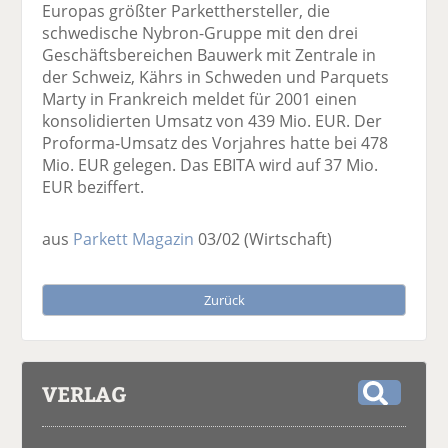
Europas größter Parketthersteller, die
schwedische Nybron-Gruppe mit den drei
Geschäftsbereichen Bauwerk mit Zentrale in
der Schweiz, Kährs in Schweden und Parquets
Marty in Frankreich meldet für 2001 einen
konsolidierten Umsatz von 439 Mio. EUR. Der
Proforma-Umsatz des Vorjahres hatte bei 478
Mio. EUR gelegen. Das EBITA wird auf 37 Mio.
EUR beziffert.
aus
Parkett Magazin
03/02
(Wirtschaft)
Zurück
VERLAG
S
u