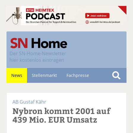
Der
SN-Home-Newsletter
hier kostenlos eintragen
News
Stellenmarkt
Fachpresse
S
u
Nachhaltigkeit
c
AB Gustaf Kähr
h
Nybron kommt 2001 auf
e
439 Mio. EUR Umsatz