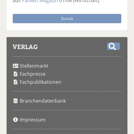
aus
Parkett Magazin
01/06
(Wirtschaft)
Zurück
VERLAG
S
u
Stellenmarkt
c
h
Fachpresse
e
Fachpublikationen
Branchendatenbank
Impressum