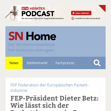
Der
SN-Home-Newsletter
hier kostenlos eintragen
News
Stellenmarkt
Fachpresse
S
u
Nachhaltigkeit
c
FEP Föderation der Europäischen Parkett-
h
Industrie
e
FEP-Präsident Dieter Betz:
Wie lässt sich der