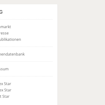
u
c
G
S
h
u
e
c
nmarkt
h
e
resse
ublikationen
hendatenbank
ssum
x Star
x Star
t Star