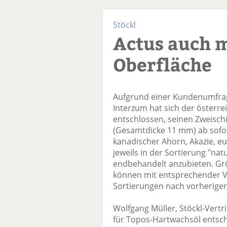
Stöckl
Actus auch 
Oberfläche
Aufgrund einer Kundenumfrag
Interzum hat sich der österrei
entschlossen, seinen Zweisch
(Gesamtdicke 11 mm) ab sofor
kanadischer Ahorn, Akazie, e
jeweils in der Sortierung "na
endbehandelt anzubieten. Gr
können mit entsprechender Vo
Sortierungen nach vorheriger
Wolfgang Müller, Stöckl-Vertri
für Topos-Hartwachsöl entsch