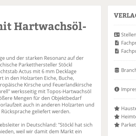
VERLA
mit Hartwachsöl-
Stelle
Fachp
Fachp
e und der starken Resonanz auf der
chische Parketthersteller Stöckl
Branc
ichtstab Actus mit 6 mm Decklage
t in den Holzarten Eiche, Buche,
uropäische Kirsche und Feuerlandkirsche
Impre
turell" werksseitig mit Topos-Hartwachsöl
ößere Mengen für den Objektbedarf
rlaufzeit auch in anderen Holzarten und
Hauste
 Rücksprache geliefert werden.
Heimte
ebsleiter in Deutschland: "Stöckl hat sich
Parket
ieden, weil wir damit dem Markt ein