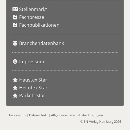
u
Stellenmarkt
c
h
Fachpresse
e
Fachpublikationen
Branchendatenbank
Impressum
Haustex Star
Heimtex Star
Parkett Star
Impressum
|
Datenschutz
|
Allgemeine Geschäftsbedingungen
© SN-Verlag Hamburg 2026