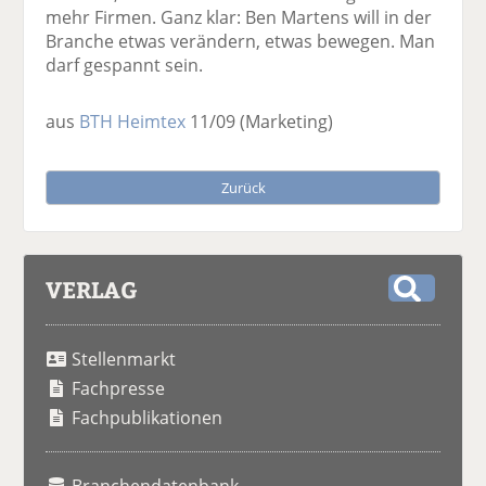
mehr Firmen. Ganz klar: Ben Martens will in der
Branche etwas verändern, etwas bewegen. Man
darf gespannt sein.
aus
BTH Heimtex
11/09
(Marketing)
Zurück
VERLAG
S
u
Stellenmarkt
c
h
Fachpresse
e
Fachpublikationen