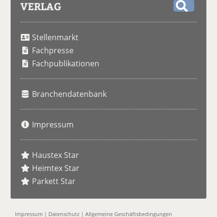
VERLAG
S
u
Stellenmarkt
c
h
Fachpresse
e
Fachpublikationen
Branchendatenbank
Impressum
Haustex Star
Heimtex Star
Parkett Star
Impressum
|
Datenschutz
|
Allgemeine Geschäftsbedingungen