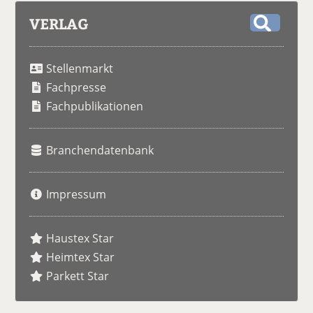
VERLAG
S
u
Stellenmarkt
c
h
Fachpresse
e
Fachpublikationen
Branchendatenbank
Impressum
Haustex Star
Heimtex Star
Parkett Star