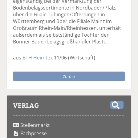
eigenständig bei der Vermarktung der
Bodenbelagssortimente in Nordbaden/Pfalz,
über die Filiale Tübingen/Ofterdingen in
Württemberg und über die Filiale Mainz im
Großraum Rhein-Main/Rheinhessen, unterhält
außerdem als selbstständige Tochter den
Bonner Bodenbelagsgroßhändler Plasto.
aus
BTH Heimtex
11/06
(Wirtschaft)
Zurück
VERLAG
S
u
Stellenmarkt
c
h
Fachpresse