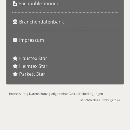
e
Fachpublikationen
Branchendatenbank
Impressum
Haustex Star
Heimtex Star
Parkett Star
Impressum
|
Datenschutz
|
Allgemeine Geschäftsbedingungen
© SN-Verlag Hamburg 2026