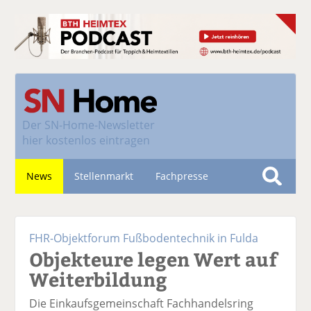
Der
SN-Home-Newsletter
hier kostenlos eintragen
News
Stellenmarkt
Fachpresse
S
u
Nachhaltigkeit
c
FHR-Objektforum Fußbodentechnik in Fulda
h
Objekteure legen Wert auf
e
Weiterbildung
Die Einkaufsgemeinschaft Fachhandelsring