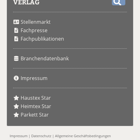
VERLAG
S
u
Stellenmarkt
c
h
Fachpresse
e
Fachpublikationen
Branchendatenbank
Impressum
Haustex Star
Heimtex Star
Parkett Star
Impressum
|
Datenschutz
|
Allgemeine Geschäftsbedingungen