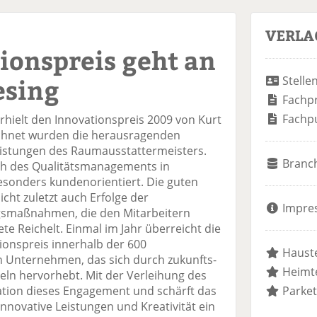
VERLA
ionspreis geht an
esing
Stelle
Fachp
Fachp
rhielt den Innovationspreis 2009 von Kurt
ichnet wurden die herausragenden
eistungen des Raumausstattermeisters.
Branc
ich des Qualitätsmanagements in
sonders kundenorientiert. Die guten
cht zuletzt auch Erfolge der
Impre
gsmaßnahmen, die den Mitarbeitern
e Reichelt. Einmal im Jahr überreicht die
onspreis innerhalb der 600
Hauste
n Unternehmen, das sich durch zukunfts-
Heimte
ln hervorhebt. Mit der Verleihung des
ation dieses Engagement und schärft das
Parket
nnovative Leistungen und Kreativität ein