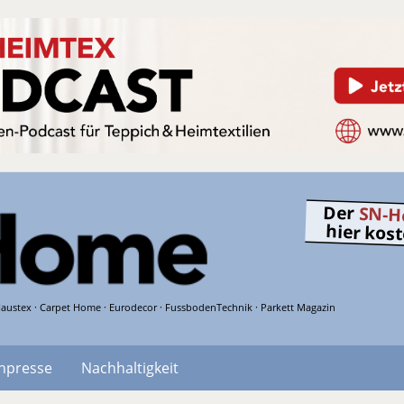
Der
SN-H
hier kos
austex · Carpet Home · Eurodecor · FussbodenTechnik · Parkett Magazin
hpresse
Nachhaltigkeit