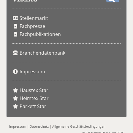
S
u
Stellenmarkt
c
h
Fachpresse
e
Fachpublikationen
Branchendatenbank
Impressum
Haustex Star
Heimtex Star
Parkett Star
Impressum
|
Datenschutz
|
Allgemeine Geschäftsbedingungen
© SN-Verlag Hamburg 2026