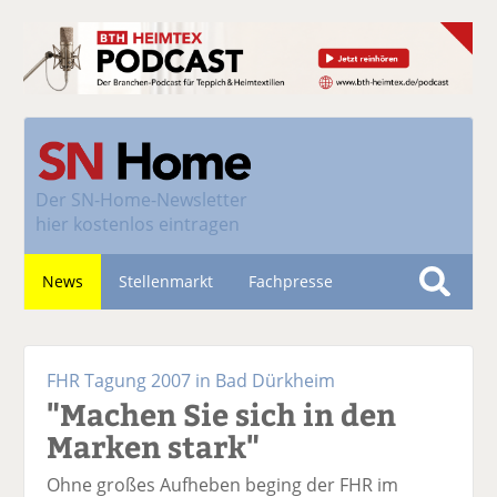
Der
SN-Home-Newsletter
hier kostenlos eintragen
News
Stellenmarkt
Fachpresse
S
u
Nachhaltigkeit
c
FHR Tagung 2007 in Bad Dürkheim
h
"Machen Sie sich in den
e
Marken stark"
Ohne großes Aufheben beging der FHR im