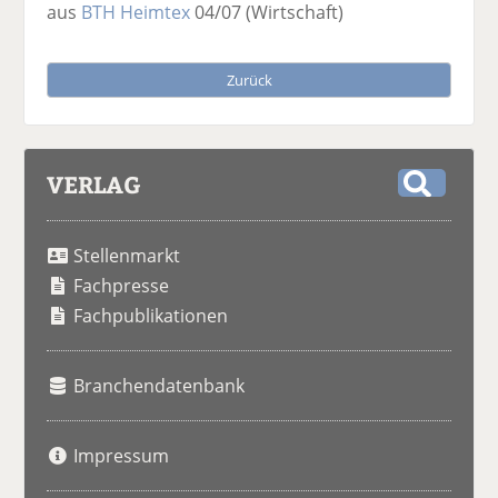
aus
BTH Heimtex
04/07
(Wirtschaft)
Zurück
VERLAG
S
u
Stellenmarkt
c
h
Fachpresse
e
Fachpublikationen
Branchendatenbank
Impressum