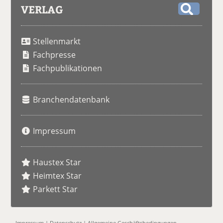
VERLAG
S
u
Stellenmarkt
c
h
Fachpresse
e
Fachpublikationen
Branchendatenbank
Impressum
Haustex Star
Heimtex Star
Parkett Star
Impressum
|
Datenschutz
|
Allgemeine Geschäftsbedingungen