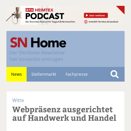
Der
SN-Home-Newsletter
hier kostenlos eintragen
News
Stellenmarkt
Fachpresse
S
u
Nachhaltigkeit
c
Witte
h
Webpräsenz ausgerichtet
e
auf Handwerk und Handel