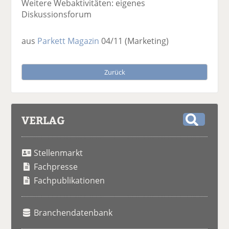
Weitere Webaktivitäten: eigenes
Diskussionsforum
aus
Parkett Magazin
04/11
(Marketing)
Zurück
VERLAG
S
u
Stellenmarkt
c
h
Fachpresse
e
Fachpublikationen
Branchendatenbank