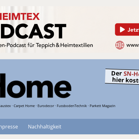
Der
SN-H
hier kos
austex · Carpet Home · Eurodecor · FussbodenTechnik · Parkett Magazin
hpresse
Nachhaltigkeit