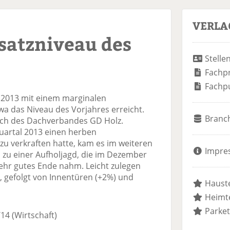
VERLA
satzniveau des
Stelle
Fachp
Fachp
 2013 mit einem marginalen
a das Niveau des Vorjahres erreicht.
Branc
ich des Dachverbandes GD Holz.
uartal 2013 einen herben
zu verkraften hatte, kam es im weiteren
Impre
 zu einer Aufholjagd, die im Dezember
sehr gutes Ende nahm. Leicht zulegen
 gefolgt von Innentüren (+2%) und
Hauste
Heimte
Parket
/14
(Wirtschaft)