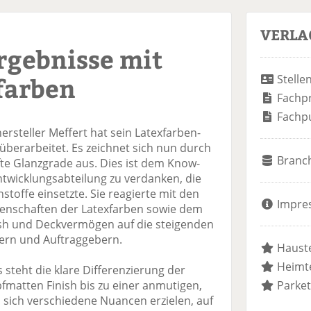
VERLA
rgebnisse mit
farben
Stelle
Fachp
Fachp
rsteller Meffert hat sein Latexfarben-
überarbeitet. Es zeichnet sich nun durch
Branc
te Glanzgrade aus. Dies ist dem Know-
twicklungsabteilung zu verdanken, die
toffe einsetzte. Sie reagierte mit den
Impre
genschaften der Latexfarben sowie dem
ish und Deckvermögen auf die steigenden
ern und Auftraggebern.
Hauste
Heimte
 steht die klare Differenzierung der
matten Finish bis zu einer anmutigen,
Parket
 sich verschiedene Nuancen erzielen, auf