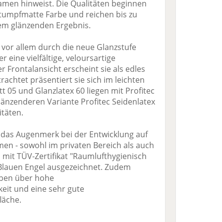
 Namen hinweist. Die Qualitäten beginnen
 stumpfmatte Farbe und reichen bis zu
nem glänzenden Ergebnis.
 vor allem durch die neue Glanzstufe
r eine vielfältige, veloursartige
er Frontalansicht erscheint sie als edles
achtet präsentiert sie sich im leichten
 05 und Glanzlatex 60 liegen mit Profitec
länzenderen Variante Profitec Seidenlatex
itäten.
g das Augenmerk bei der Entwicklung auf
men - sowohl im privaten Bereich als auch
d mit TÜV-Zertifikat "Raumlufthygienisch
Blauen Engel ausgezeichnet. Zudem
arben über hohe
eit und eine sehr gute
läche.