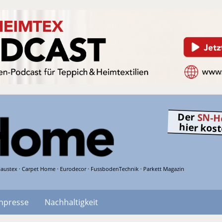
Der
SN-H
hier kos
austex · Carpet Home · Eurodecor · FussbodenTechnik · Parkett Magazin
hpresse
Nachhaltigkeit