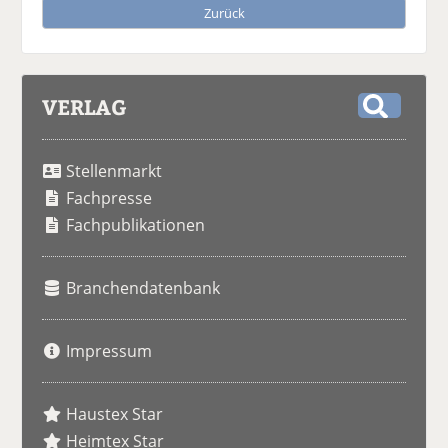
Zurück
VERLAG
S
u
Stellenmarkt
c
h
Fachpresse
e
Fachpublikationen
Branchendatenbank
Impressum
Haustex Star
Heimtex Star