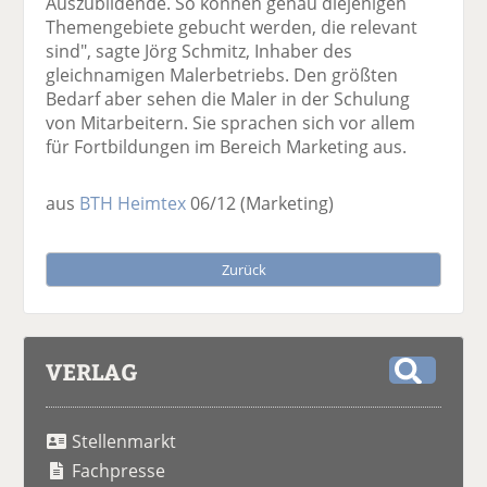
Auszubildende. So können genau diejenigen
Themengebiete gebucht werden, die relevant
sind", sagte Jörg Schmitz, Inhaber des
gleichnamigen Malerbetriebs. Den größten
Bedarf aber sehen die Maler in der Schulung
von Mitarbeitern. Sie sprachen sich vor allem
für Fortbildungen im Bereich Marketing aus.
aus
BTH Heimtex
06/12
(Marketing)
Zurück
VERLAG
S
u
Stellenmarkt
c
h
Fachpresse