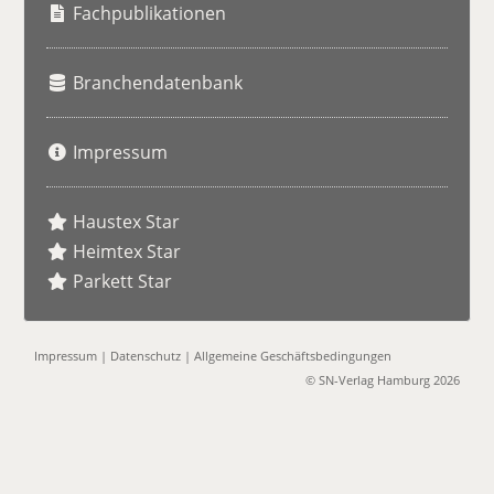
e
Fachpublikationen
Branchendatenbank
Impressum
Haustex Star
Heimtex Star
Parkett Star
Impressum
|
Datenschutz
|
Allgemeine Geschäftsbedingungen
© SN-Verlag Hamburg 2026