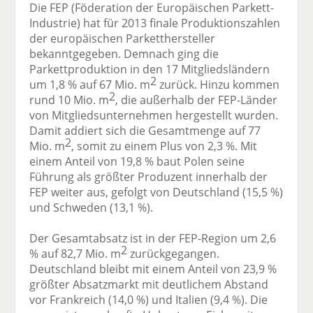
Die FEP (Föderation der Europäischen Parkett-
Industrie) hat für 2013 finale Produktionszahlen
der europäischen Parketthersteller
bekanntgegeben. Demnach ging die
Parkettproduktion in den 17 Mitgliedsländern
2
um 1,8 % auf 67 Mio. m
zurück. Hinzu kommen
2
rund 10 Mio. m
, die außerhalb der FEP-Länder
von Mitgliedsunternehmen hergestellt wurden.
Damit addiert sich die Gesamtmenge auf 77
2
Mio. m
, somit zu einem Plus von 2,3 %. Mit
einem Anteil von 19,8 % baut Polen seine
Führung als größter Produzent innerhalb der
FEP weiter aus, gefolgt von Deutschland (15,5 %)
und Schweden (13,1 %).
Der Gesamtabsatz ist in der FEP-Region um 2,6
2
% auf 82,7 Mio. m
zurückgegangen.
Deutschland bleibt mit einem Anteil von 23,9 %
größter Absatzmarkt mit deutlichem Abstand
vor Frankreich (14,0 %) und Italien (9,4 %). Die