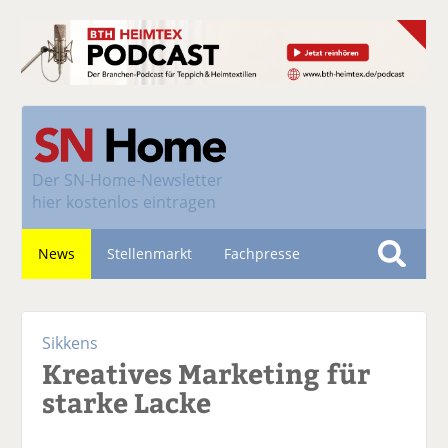
Der
SN-Home-Newsletter
hier kostenlos eintragen
News
Stellenmarkt
Fachpresse
S
u
Nachhaltigkeit
c
Sikkens
h
Kreatives Marketing für
e
starke Lacke