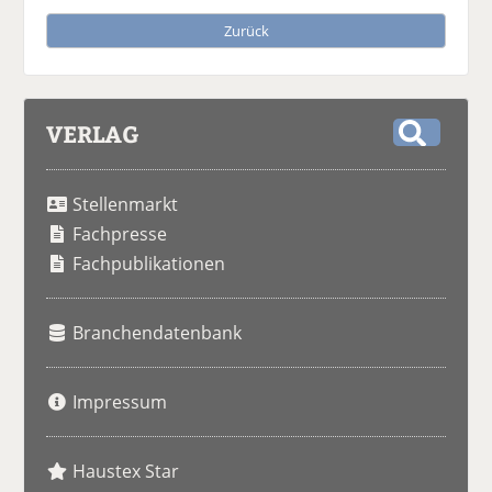
Zurück
VERLAG
S
u
Stellenmarkt
c
h
Fachpresse
e
Fachpublikationen
Branchendatenbank
Impressum
Haustex Star