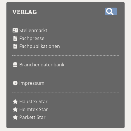
VERLAG
S
u
Stellenmarkt
c
h
Fachpresse
e
Fachpublikationen
Branchendatenbank
Impressum
Haustex Star
Heimtex Star
Parkett Star