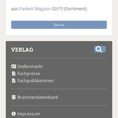
aus
Parkett Magazin
02/15
(Sortiment)
Zurück
VERLAG
S
u
Stellenmarkt
c
h
Fachpresse
e
Fachpublikationen
Branchendatenbank
Impressum