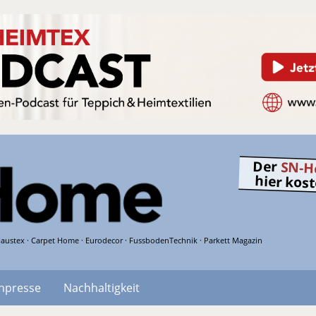
Der
SN-H
hier kos
austex · Carpet Home · Eurodecor · FussbodenTechnik · Parkett Magazin
hpresse
Nachhaltigkeit