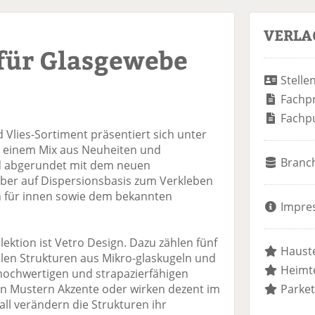
VERLA
für Glasgewebe
Stelle
Fachp
Fachp
 Vlies-Sortiment präsentiert sich unter
t einem Mix aus Neuheiten und
Branc
rd abgerundet mit dem neuen
leber auf Dispersionsbasis zum Verkleben
en für innen sowie dem bekannten
Impre
llektion ist Vetro Design. Dazu zählen fünf
Hauste
ollen Strukturen aus Mikro-glaskugeln und
Heimte
 hochwertigen und strapazierfähigen
gen Mustern Akzente oder wirken dezent im
Parket
all verändern die Strukturen ihr