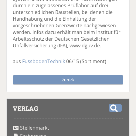
durch ein zugelassenes Prüflabor auf drei
unterschiedlichen Baustellen, bei denen die
Handhabung und die Einhaltung der
vorgeschriebenen Grenzwerte nachgewiesen
werden. Infos dazu erhält man beim Institut für
Arbeitsschutz der Deutschen Gesetzlichen
Unfallversicherung (IFA), www.dguv.de.
aus
FussbodenTechnik
06/15
(Sortiment)
Zurück
VERLAG
S
u
Stellenmarkt
c
h