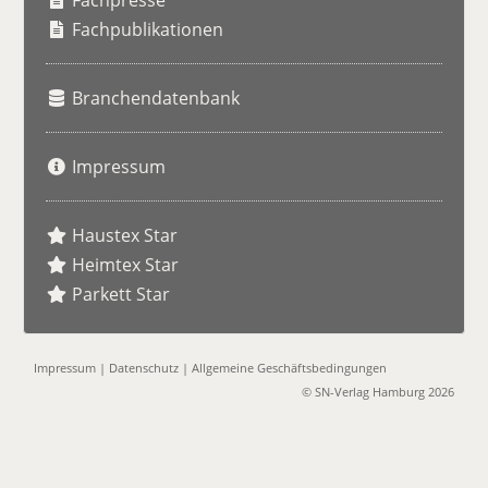
Fachpresse
e
Fachpublikationen
Branchendatenbank
Impressum
Haustex Star
Heimtex Star
Parkett Star
Impressum
|
Datenschutz
|
Allgemeine Geschäftsbedingungen
© SN-Verlag Hamburg 2026