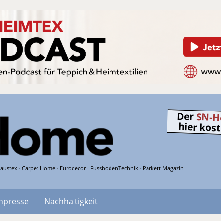
Der
SN-H
hier kos
austex · Carpet Home · Eurodecor · FussbodenTechnik · Parkett Magazin
hpresse
Nachhaltigkeit