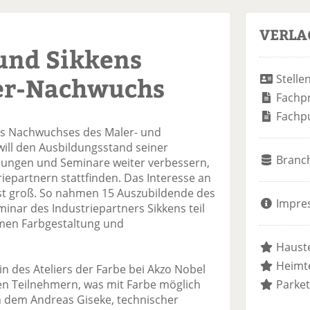
VERLA
und Sikkens
er-Nachwuchs
Stelle
Fachp
Fachp
es Nachwuchses des Maler- und
ill den Ausbildungsstand seiner
Branc
lungen und Seminare weiter verbessern,
riepartnern stattfinden. Das Interesse an
st groß. So nahmen 15 Auszubildende des
Impre
inar des Industriepartners Sikkens teil
hemen Farbgestaltung und
Hauste
Heimte
rin des Ateliers der Farbe bei Akzo Nobel
den Teilnehmern, was mit Farbe möglich
Parket
, in dem Andreas Giseke, technischer