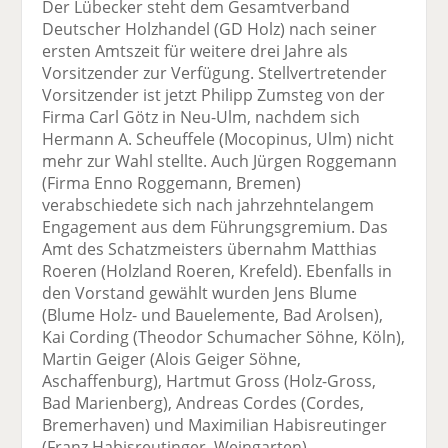
Der Lübecker steht dem Gesamtverband
Deutscher Holzhandel (GD Holz) nach seiner
ersten Amtszeit für weitere drei Jahre als
Vorsitzender zur Verfügung. Stellvertretender
Vorsitzender ist jetzt Philipp Zumsteg von der
Firma Carl Götz in Neu-Ulm, nachdem sich
Hermann A. Scheuffele (Mocopinus, Ulm) nicht
mehr zur Wahl stellte. Auch Jürgen Roggemann
(Firma Enno Roggemann, Bremen)
verabschiedete sich nach jahrzehntelangem
Engagement aus dem Führungsgremium. Das
Amt des Schatzmeisters übernahm Matthias
Roeren (Holzland Roeren, Krefeld). Ebenfalls in
den Vorstand gewählt wurden Jens Blume
(Blume Holz- und Bauelemente, Bad Arolsen),
Kai Cording (Theodor Schumacher Söhne, Köln),
Martin Geiger (Alois Geiger Söhne,
Aschaffenburg), Hartmut Gross (Holz-Gross,
Bad Marienberg), Andreas Cordes (Cordes,
Bremerhaven) und Maximilian Habisreutinger
(Franz Habisreutinger, Weingarten).