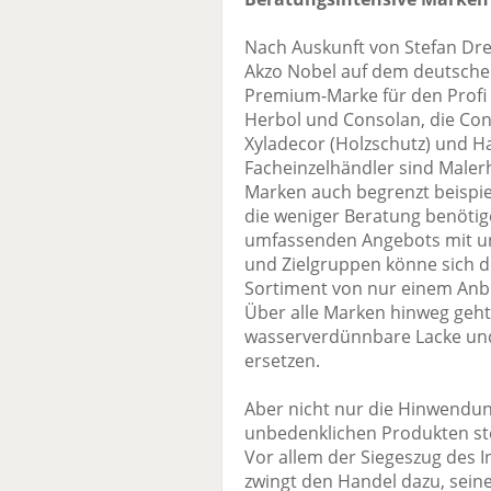
Nach Auskunft von Stefan Dr
Akzo Nobel auf dem deutschen
Premium-Marke für den Profi 
Herbol und Consolan, die Co
Xyladecor (Holzschutz) und Ha
Facheinzelhändler sind Malerh
Marken auch begrenzt beispie
die weniger Beratung benöti
umfassenden Angebots mit u
und Zielgruppen könne sich de
Sortiment von nur einem Anbi
Über alle Marken hinweg geh
wasserverdünnbare Lacke und 
ersetzen.
Aber nicht nur die Hinwendun
unbedenklichen Produkten ste
Vor allem der Siegeszug des 
zwingt den Handel dazu, sein