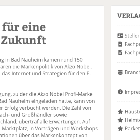
VERLA
für eine
 Zukunft
Stelle
Fachp
Fachp
ng in Bad Nauheim kamen rund 150
ren die Markenpolitik von Akzo Nobel,
Branc
das Internet und Strategien für den E-
Impre
gung, zu der die Akzo Nobel Profi-Marke
 Bad Nauheim eingeladen hatte, kann von
er Erfolg verbucht werden. Die Zahl von
Hauste
Fach- und Großhändler sowie
Heimte
chland, übertraf alle Erwartungen. Auf
Marktplatz, in Vorträgen und Workshops
Parket
ationen über das Markenkonzept von