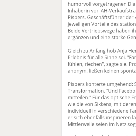
humorvoll vorgetragenen Dial
Inhaberin von AH-Verkaufstra
Pispers, Geschäftsführer der
jeweiligen Vorteile des statio
Beide Vertriebswege haben i
ergänzen und eine starke Ge
Gleich zu Anfang hob Anja Hen
Erlebnis für alle Sinne sei. "
fühlen, riechen", sagte sie. 
anonym, ließen keinen sponta
Pispers konterte umgehend: So
Transformation. "Und Faceboo
mitteilen." Für das optische 
wie die von Sikkens, mit der
individuell in verschiedene 
er sich ebenfalls inspirieren
Mittlerweile seien im Netz so