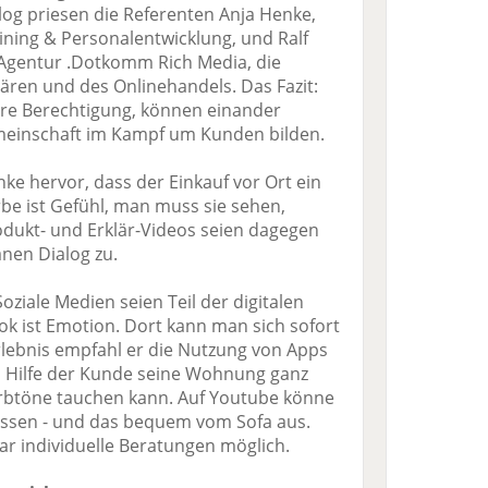
og priesen die Referenten Anja Henke,
ining & Personalentwicklung, und Ralf
 Agentur .Dotkomm Rich Media, die
nären und des Onlinehandels. Das Fazit:
hre Berechtigung, können einander
meinschaft im Kampf um Kunden bilden.
ke hervor, dass der Einkauf vor Ort ein
Farbe ist Gefühl, man muss sie sehen,
Produkt- und Erklär-Videos seien dagegen
nen Dialog zu.
ziale Medien seien Teil der digitalen
k ist Emotion. Dort kann man sich sofort
Erlebnis empfahl er die Nutzung von Apps
en Hilfe der Kunde seine Wohnung ganz
Farbtöne tauchen kann. Auf Youtube könne
 lassen - und das bequem vom Sofa aus.
gar individuelle Beratungen möglich.