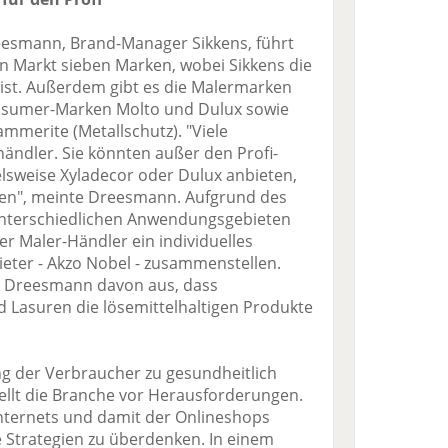
eesmann, Brand-Manager Sikkens, führt
 Markt sieben Marken, wobei Sikkens die
ist. Außerdem gibt es die Malermarken
nsumer-Marken Molto und Dulux sowie
mmerite (Metallschutz). "Viele
ändler. Sie könnten außer den Profi-
lsweise Xyladecor oder Dulux anbieten,
gen", meinte Dreesmann. Aufgrund des
nterschiedlichen Anwendungsgebieten
r Maler-Händler ein individuelles
eter - Akzo Nobel - zusammenstellen.
t Dreesmann davon aus, dass
Lasuren die lösemittelhaltigen Produkte
g der Verbraucher zu gesundheitlich
llt die Branche vor Herausforderungen.
Internets und damit der Onlineshops
e Strategien zu überdenken. In einem