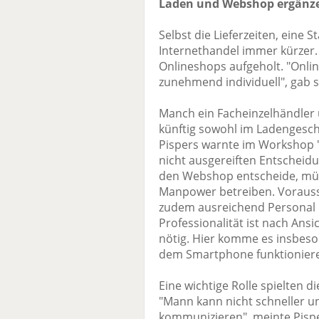
Laden und Webshop ergänze
Selbst die Lieferzeiten, eine 
Internethandel immer kürzer
Onlineshops aufgeholt. "Online
zunehmend individuell", gab s
Manch ein Facheinzelhändler 
künftig sowohl im Ladengesch
Pispers warnte im Workshop "
nicht ausgereiften Entscheid
den Webshop entscheide, müs
Manpower betreiben. Vorausse
zudem ausreichend Personal u
Professionalität ist nach Ans
nötig. Hier komme es insbeson
dem Smartphone funktioniere
Eine wichtige Rolle spielten d
"Mann kann nicht schneller u
kommunizieren", meinte Pispe