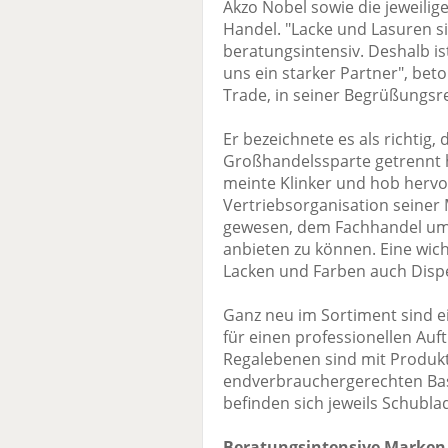
Akzo Nobel sowie die jeweilig
Handel. "Lacke und Lasuren si
beratungsintensiv. Deshalb is
uns ein starker Partner", beto
Trade, in seiner Begrüßungsr
Er bezeichnete es als richtig,
Großhandelssparte getrennt ha
meinte Klinker und hob hervo
Vertriebsorganisation seiner M
gewesen, dem Fachhandel um
anbieten zu können. Eine wich
Lacken und Farben auch Dispe
Ganz neu im Sortiment sind 
für einen professionellen Auft
Regalebenen sind mit Produkt
endverbrauchergerechten Bas
befinden sich jeweils Schubla
Beratungsintensive Marken 