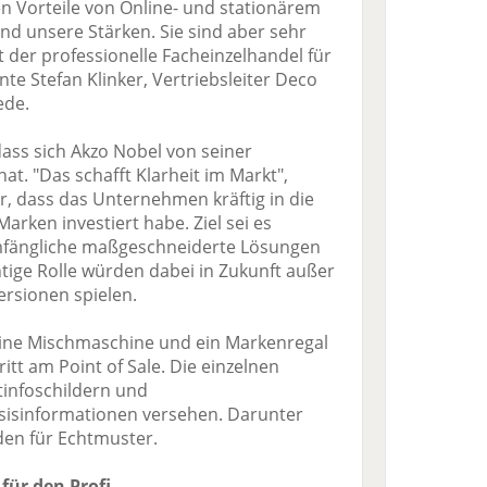
en Vorteile von Online- und stationärem
nd unsere Stärken. Sie sind aber sehr
t der professionelle Facheinzelhandel für
nte Stefan Klinker, Vertriebsleiter Deco
ede.
 dass sich Akzo Nobel von seiner
t. "Das schafft Klarheit im Markt",
r, dass das Unternehmen kräftig in die
arken investiert habe. Ziel sei es
fängliche maßgeschneiderte Lösungen
tige Rolle würden dabei in Zukunft außer
rsionen spielen.
eine Mischmaschine und ein Markenregal
ritt am Point of Sale. Die einzelnen
infoschildern und
isinformationen versehen. Darunter
den für Echtmuster.
für den Profi