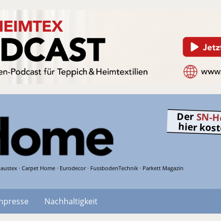
Der
SN-H
hier kos
austex · Carpet Home · Eurodecor · FussbodenTechnik · Parkett Magazin
hpresse
Nachhaltigkeit