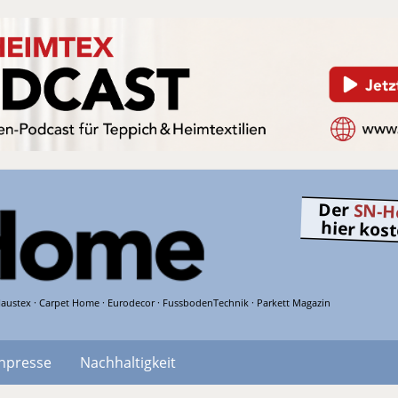
Der
SN-H
hier kos
austex · Carpet Home · Eurodecor · FussbodenTechnik · Parkett Magazin
hpresse
Nachhaltigkeit