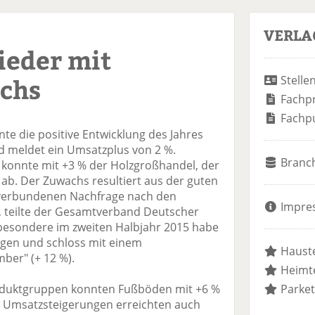
VERLA
ieder mit
chs
Stelle
Fachp
Fachp
te die positive Entwicklung des Jahres
d meldet ein Umsatzplus von 2 %.
Branc
 konnte mit +3 % der Holzgroßhandel, der
 ab. Der Zuwachs resultiert aus der guten
 verbundenen Nachfrage nach den
Impre
, teilte der Gesamtverband Deutscher
sbesondere im zweiten Halbjahr 2015 habe
ogen und schloss mit einem
Hauste
ber" (+ 12 %).
Heimte
oduktgruppen konnten Fußböden mit +6 %
Parket
. Umsatzsteigerungen erreichten auch