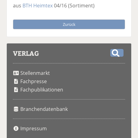
aus
BTH Heimtex
04/16
(Sortiment)
Zurück
VERLAG
S
u
Stellenmarkt
c
h
Fachpresse
e
Fachpublikationen
Branchendatenbank
Impressum