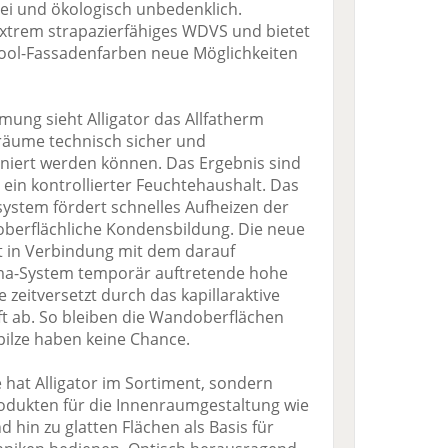
frei und ökologisch unbedenklich.
 extrem strapazierfähiges WDVS und bietet
cool-Fassadenfarben neue Möglichkeiten
mung sieht Alligator das Allfatherm
räume technisch sicher und
aniert werden können. Das Ergebnis sind
in kontrollierter Feuchtehaushalt. Das
stem fördert schnelles Aufheizen der
berflächliche Kondensbildung. Die neue
mt in Verbindung mit dem darauf
ma-System temporär auftretende hohe
e zeitversetzt durch das kapillaraktive
t ab. So bleiben die Wandoberflächen
ilze haben keine Chance.
at Alligator im Sortiment, sondern
rodukten für die Innenraumgestaltung wie
 hin zu glatten Flächen als Basis für