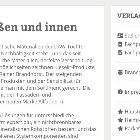
VERLA
en und innen
Stelle
Fachp
likatische Materialien der DAW-Tochter
Fachp
 Nachhaltigkeit steht - und das seit
liche Materialien, perfekte Verarbeitung
möglichkeiten zeichnen Kieselit-Produkte
Branc
 Rainer Brandhorst. Der steigenden
Produkten und der Sensibilität für
 man mit dem Sortiment gerecht. Die
Impre
mit den Fassaden- und
r neuen Marke Allfatherm.
Hauste
n Lösungen für unterschiedliche
Heimte
rm expert.blu, ein nichtbrennbares
Parket
ineralischen Rohstoffen besteht und das
 weiteren Systemkomponenten sind