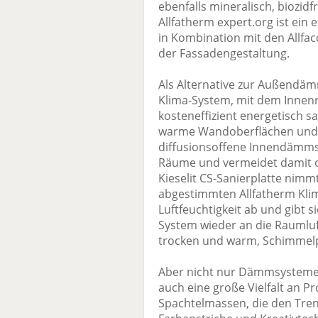
ebenfalls mineralisch, biozid
Allfatherm expert.org ist ein
in Kombination mit den Allfa
der Fassadengestaltung.
Als Alternative zur Außendäm
Klima-System, mit dem Innen
kosteneffizient energetisch s
warme Wandoberflächen und e
diffusionsoffene Innendämmsy
Räume und vermeidet damit o
Kieselit CS-Sanierplatte nim
abgestimmten Allfatherm Kli
Luftfeuchtigkeit ab und gibt si
System wieder an die Raumluf
trocken und warm, Schimmelp
Aber nicht nur Dämmsysteme h
auch eine große Vielfalt an P
Spachtelmassen, die den Trend