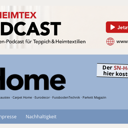
Der
SN-H
hier kos
austex · Carpet Home · Eurodecor · FussbodenTechnik · Parkett Magazin
hpresse
Nachhaltigkeit