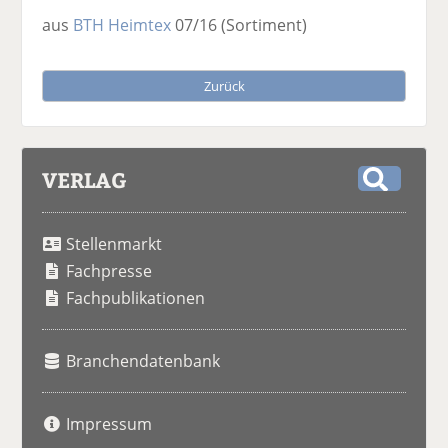
aus
BTH Heimtex
07/16
(Sortiment)
Zurück
VERLAG
S
u
Stellenmarkt
c
h
Fachpresse
e
Fachpublikationen
Branchendatenbank
Impressum