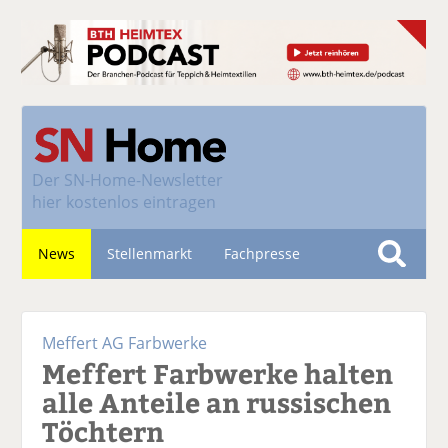
Der
SN-Home-Newsletter
hier kostenlos eintragen
News
Stellenmarkt
Fachpresse
S
u
Nachhaltigkeit
c
Meffert AG Farbwerke
h
Meffert Farbwerke halten
e
alle Anteile an russischen
Töchtern