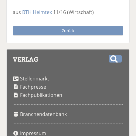
aus
BTH Heimtex
11/16
(Wirtschaft)
Zurück
VERLAG
S
u
Stellenmarkt
c
h
Fachpresse
e
Fachpublikationen
Branchendatenbank
Impressum