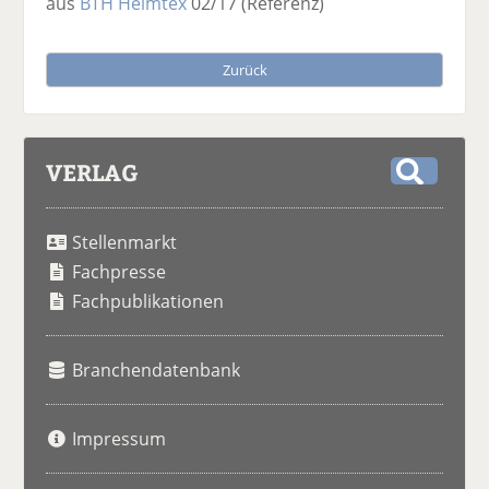
aus
BTH Heimtex
02/17
(Referenz)
Zurück
VERLAG
S
u
Stellenmarkt
c
h
Fachpresse
e
Fachpublikationen
Branchendatenbank
Impressum