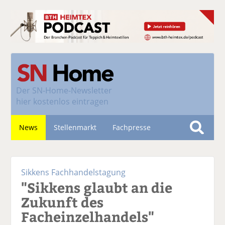
Der
SN-Home-Newsletter
hier kostenlos eintragen
News
Stellenmarkt
Fachpresse
S
u
Nachhaltigkeit
c
Sikkens Fachhandelstagung
h
"Sikkens glaubt an die
e
Zukunft des
Facheinzelhandels"