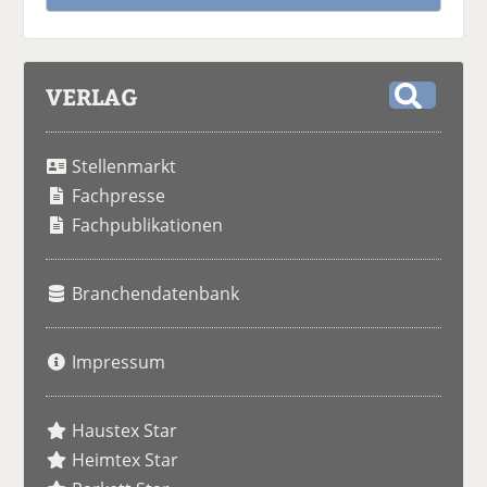
VERLAG
S
u
Stellenmarkt
c
h
Fachpresse
e
Fachpublikationen
Branchendatenbank
Impressum
Haustex Star
Heimtex Star