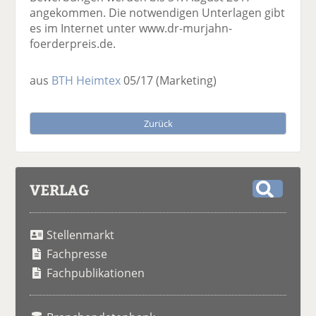
angekommen. Die notwendigen Unterlagen gibt
es im Internet unter www.dr-murjahn-
foerderpreis.de.
aus
BTH Heimtex
05/17
(Marketing)
Zurück
VERLAG
S
u
Stellenmarkt
c
h
Fachpresse
e
Fachpublikationen