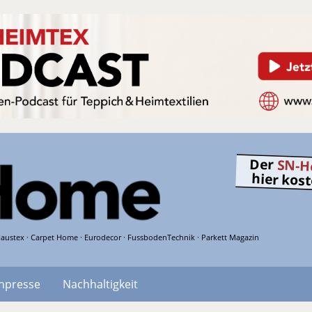
Der
SN-H
hier kos
austex · Carpet Home · Eurodecor · FussbodenTechnik · Parkett Magazin
hpresse
Nachhaltigkeit