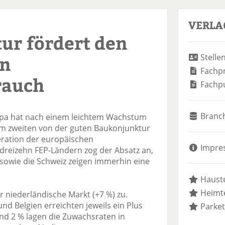
VERLA
ur fördert den
en
Stelle
Fachp
rauch
Fachp
Branc
opa hat nach einem leichtem Wachstum
im zweiten von der guten Baukonjunktur
deration der europäischen
Impre
 dreizehn FEP-Ländern zog der Absatz an,
sowie die Schweiz zeigen immerhin eine
Hauste
Heimte
r niederländische Markt (+7 %) zu.
nd Belgien erreichten jeweils ein Plus
Parket
und 2 % lagen die Zuwachsraten in