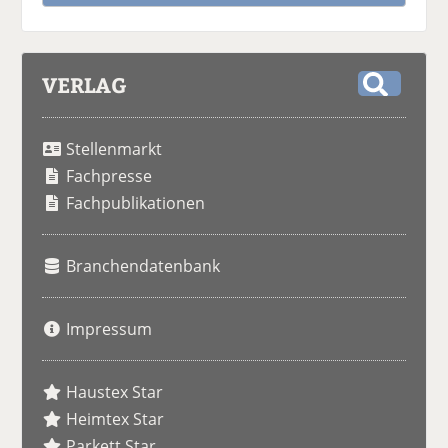
VERLAG
S
u
Stellenmarkt
c
h
Fachpresse
e
Fachpublikationen
Branchendatenbank
Impressum
Haustex Star
Heimtex Star
Parkett Star