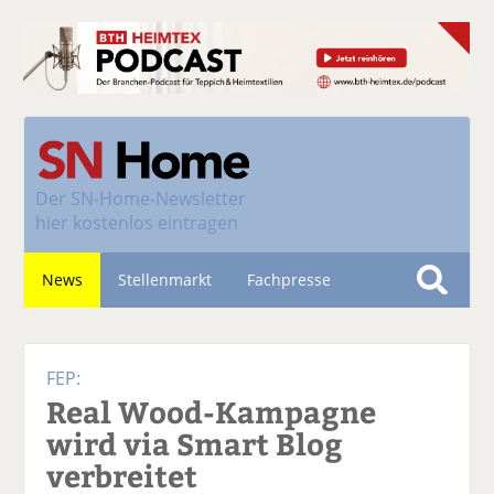
Der
SN-Home-Newsletter
hier kostenlos eintragen
News
Stellenmarkt
Fachpresse
S
u
Nachhaltigkeit
c
FEP:
h
Real Wood-Kampagne
e
wird via Smart Blog
verbreitet