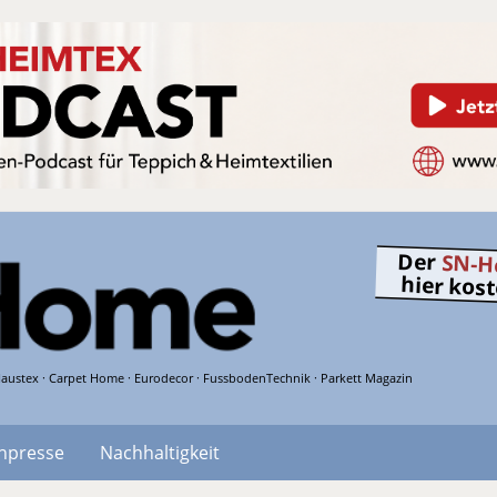
Der
SN-H
hier kos
austex · Carpet Home · Eurodecor · FussbodenTechnik · Parkett Magazin
hpresse
Nachhaltigkeit