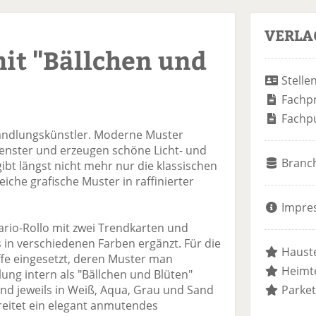
VERLA
mit "Bällchen und
Stelle
Fachp
Fachp
wandlungskünstler. Moderne Muster
enster und erzeugen schöne Licht- und
Branc
ibt längst nicht mehr nur die klassischen
iche grafische Muster in raffinierter
Impre
ario-Rollo mit zwei Trendkarten und
 in verschiedenen Farben ergänzt. Für die
Hauste
ffe eingesetzt, deren Muster man
Heimte
ung intern als "Bällchen und Blüten"
sind jeweils in Weiß, Aqua, Grau und Sand
Parket
eitet ein elegant anmutendes