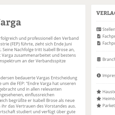
VERLA
Varga
Stelle
Fachp
erfolgreich und professionell den Verband
Fachp
rie (FEP) führte, zieht sich Ende Juni
Seine Nachfolge tritt Isabell Brose an,
 mit Varga zusammenarbeitet und bestens
Branc
nspektrum an der Verbandsspitze
Impre
ndersen bedauerte Vargas Entscheidung
e um die FEP: "Endre Varga hat unseren
bracht und in allen relevanten
Hauste
angesehenen, einflussreichen
Heimte
eich begrüßte er Isabell Brose als neue
Parket
 ihr das Vertrauen des Vorstandes aus.
irtschaft studiert und verfügt über gute