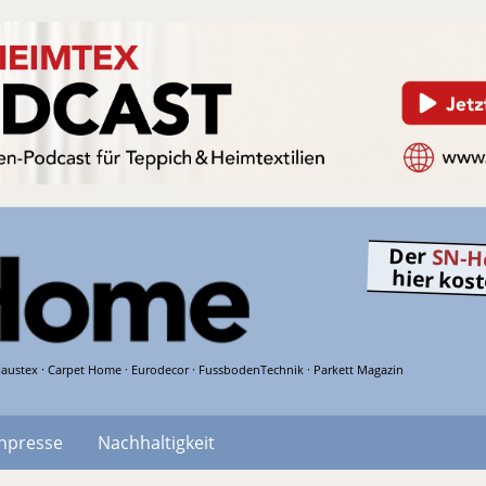
Der
SN-H
hier kos
austex · Carpet Home · Eurodecor · FussbodenTechnik · Parkett Magazin
hpresse
Nachhaltigkeit