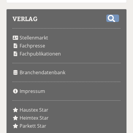
VERLAG
S
u
Stellenmarkt
c
h
Fachpresse
e
Fachpublikationen
Branchendatenbank
Impressum
Haustex Star
Heimtex Star
Parkett Star