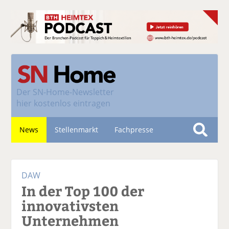
Der
SN-Home-Newsletter
hier kostenlos eintragen
News
Stellenmarkt
Fachpresse
S
u
Nachhaltigkeit
c
DAW
h
In der Top 100 der
e
innovativsten
Unternehmen