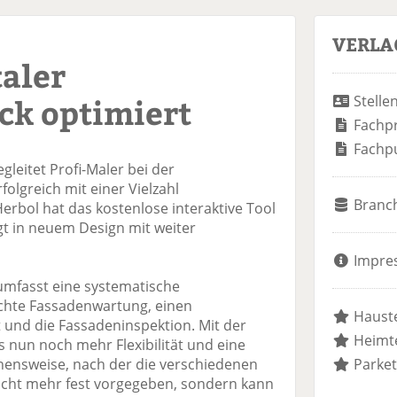
VERLA
taler
ck optimiert
Stelle
Fachp
Fachp
gleitet Profi-Maler bei der
folgreich mit einer Vielzahl
Branc
erbol hat das kostenlose interaktive Tool
gt in neuem Design mit weiter
Impre
umfasst eine systematische
chte Fassadenwartung, einen
Hauste
 und die Fassadeninspektion. Mit der
Heimte
s nun noch mehr Flexibilität und eine
hensweise, nach der die verschiedenen
Parket
nicht mehr fest vorgegeben, sondern kann