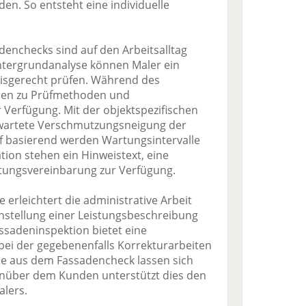
en. So entsteht eine individuelle
denchecks sind auf den Arbeitsalltag
ntergrundanalyse können Maler ein
axisgerecht prüfen. Während des
nen zu Prüfmethoden und
Verfügung. Mit der objektspezifischen
wartete Verschmutzungsneigung der
uf basierend werden Wartungsintervalle
tion stehen ein Hinweistext, eine
tungsvereinbarung zur Verfügung.
 erleichtert die administrative Arbeit
stellung einer Leistungsbeschreibung
assadeninspektion bietet eine
bei der gegebenenfalls Korrekturarbeiten
sse aus dem Fassadencheck lassen sich
nüber dem Kunden unterstützt dies den
alers.