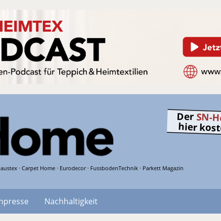
Der
SN-H
hier kos
austex · Carpet Home · Eurodecor · FussbodenTechnik · Parkett Magazin
hpresse
Nachhaltigkeit